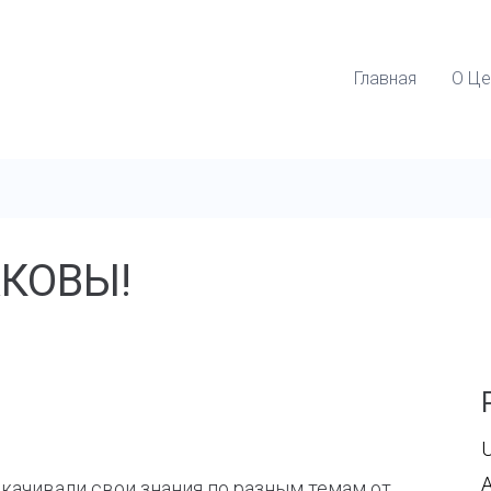
Главная
О Це
КОВЫ!
U
окачивали свои знания по разным темам от