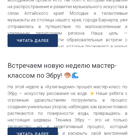
молодежном проекте «Кто так поет?», который направлен
на распространение и развитие музыкального искусства в
сёлах Алтайского края! Молодые и талантливые
музыканты из столицы нашего края, города Барнаула, уже
отправились в путешествие по малонаселенным и
удаленным территориям региона. Наша цель —
организовать и провести образовательные встречи с
ЧИТАТЬ ДАЛЕЕ
подростками и молодежью, которые проживают в малых
городах. В рамках этих встреч, мы обучаем молодых
исполнителей актуальным навыкам: преодолению страха
Встречаем новую неделю мастер-
выступлений, правильной работе с микрофоном и,
конечно же, поиску и раскрытию своего…
классом по Эбру!
На этой неделе в «Хулигандоме» прошёл мастер-класс по
Эбру — искусству рисования на воде.
Наши ребята с
огромным удовольствием погрузились в процесс
создания уникальных узоров, наблюдая, как краски плавно
растекаются по поверхности воды, превращаясь в
настоящие шедевры. Техника Эбру — это не только
творчество, но и медитативный процесс, который
помогает расслабиться и раскрыть свой внутренний
ЧИТАТЬ ДАЛЕЕ