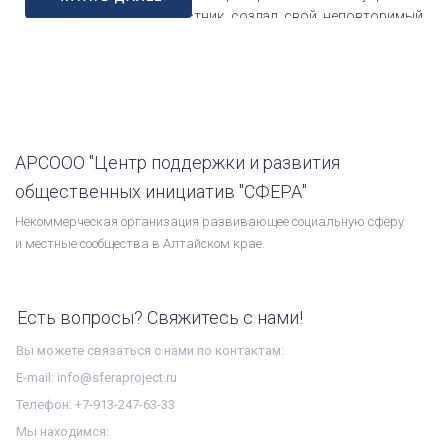
потенциал. Каждый участник создал свой неповторимый
рисунок, который стал настоящим отражением эмоций и
настроения!
Ждём вас на следующих мастер-классах,
где мы продолжим открывать для себя новые грани
искусства…
АРСООО "Центр поддержки и развития
общественных инициатив "СФЕРА"
Некоммерческая организация развивающее социальную сферу
и местные сообщества в Алтайском крае.
Есть вопросы? Свяжитесь с нами!
Вы можете связаться с нами по контактам:
E-mail: info@sferaproject.ru
Телефон: +7-913-247-63-33
Мы находимся: