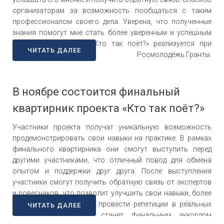
организаторам за возможность пообщаться с таким
профессионалом своего дела. Уверена, что полученные
знания помогут мне стать более уверенным и успешным
вокалистом.» Проект «Кто так поёт?» реализуется при
ЧИТАТЬ ДАЛЕЕ
поддержке Росмолодёжь.Гранты.
#РосмолодёжьГранты#Росмолодёжь#КтоТакПоёт
В ноябре состоится финальный
квартирник проекта «Кто так поëт?»
Участники проекта получат уникальную возможность
продемонстрировать свои навыки на практике. В рамках
финального квартирника они смогут выступить перед
другими участниками, что отличный повод для обмена
опытом и поддержки друг друга. После выступления
участники смогут получить обратную связь от экспертов
и ровесников, что позволит улучшить свои навыки, более
того, участники смогут провести репетиции в реальных
ЧИТАТЬ ДАЛЕЕ
условиях. Квартирник станет финальным аккордом