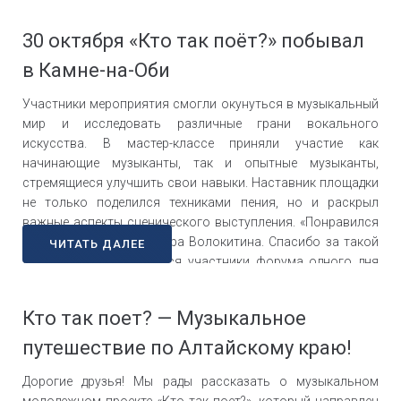
проекта, на котором в течение года участники работали
над развитием своих вокальных и музыкальных
30 октября «Кто так поёт?» побывал
способностей. Проект «Кто так поёт?» реализуется при
поддержке Росмолодёжь.Гранты.
в Камне-на-Оби
#РосмолодёжьГранты#Росмолодёжь#КтоТакПоёт
Участники мероприятия смогли окунуться в музыкальный
мир и исследовать различные грани вокального
искусства. В мастер-классе приняли участие как
начинающие музыканты, так и опытные музыканты,
стремящиеся улучшить свои навыки. Наставник площадки
не только поделился техниками пения, но и раскрыл
важные аспекты сценического выступления. «Понравился
квартирник от Александра Волокитина. Спасибо за такой
ЧИТАТЬ ДАЛЕЕ
душевный день» —делятся участники форума одного дня
«Навигатор +». Было все: музыка, песни, фонарики, а самые
активные участники получили подарки. Проект «Кто так
Кто так поет? — Музыкальное
поёт?» реализуется при поддержке Росмолодёжь.Гранты.
#РосмолодёжьГранты#Росмолодёжь#КтоТакПоёт
путешествие по Алтайскому краю!
Дорогие друзья! Мы рады рассказать о музыкальном