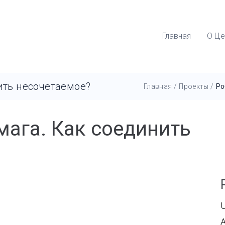
Главная
О Це
ить несочетаемое?
Главная
/
Проекты
/
Ро
мага. Как соединить
U