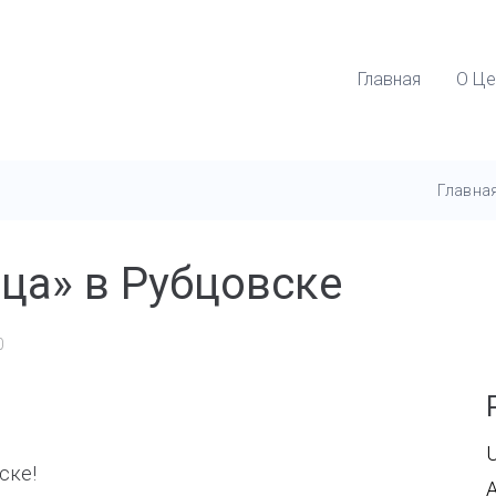
Главная
О Це
Главна
ца» в Рубцовске
0
U
ске!