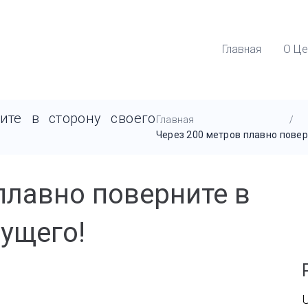
Главная
О Це
ите в сторону своего
Главная
/
Через 200 метров плавно повер
плавно поверните в
дущего!
U