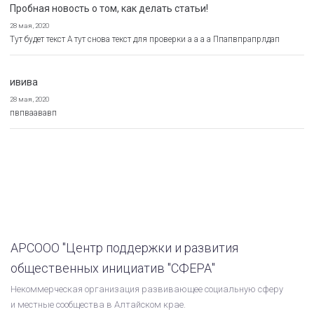
Пробная новость о том, как делать статьи!
28 мая, 2020
Тут будет текст А тут снова текст для проверки а а а а Ппапвпрапрлдап
ивива
28 мая, 2020
пвпваававп
АРСООО "Центр поддержки и развития
общественных инициатив "СФЕРА"
Некоммерческая организация развивающее социальную сферу
и местные сообщества в Алтайском крае.