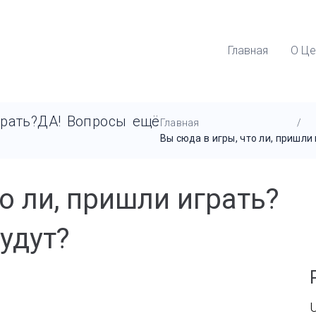
Главная
О Це
грать?ДА! Вопросы ещё
Главная
/
Вы сюда в игры, что ли, пришл
о ли, пришли играть?
удут?
U