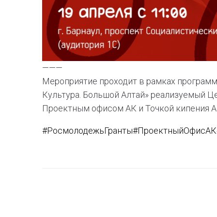
———
Мероприятие проходит в рамках програм
Культура. Большой Алтай» реализуемый Ц
Проектным офисом АК и Точкой кипения А
#РосмолодежьГранты
#ПроектныйОфисАК