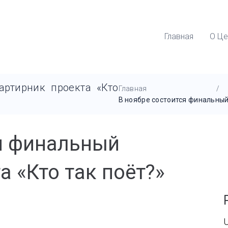
Главная
О Це
артирник проекта «Кто
Главная
/
В ноябре состоится финальный
ся финальный
а «Кто так поëт?»
U