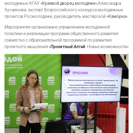
молодежью КГАУ «
Краевой дворец молодежи
»;Александра
Хусаинова, эксперт Всероссийского конкурса молодежных
проектов Росмолодежи, руководитель мастерской «
Каморка
».
Мероприятие организовано управлением молодежной
политики и реализации программ общественного развития
совместно с образовательной программой по развитию
проектного мышления «
Проектный Алтай
. Новые возможности»