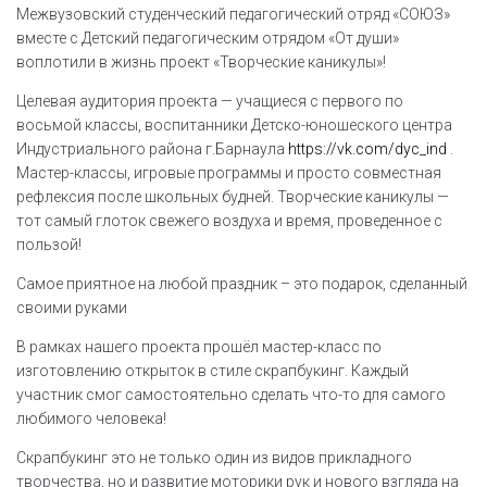
Межвузовский студенческий педагогический отряд «СОЮЗ»
вместе с Детский педагогическим отрядом «От души»
воплотили в жизнь проект «Творческие каникулы»!
Целевая аудитория проекта — учащиеся с первого по
восьмой классы, воспитанники Детско-юношеского центра
Индустриального района г.Барнаула
https://vk.com/dyc_ind
.
Мастер-классы, игровые программы и просто совместная
рефлексия после школьных будней. Творческие каникулы —
тот самый глоток свежего воздуха и время, проведенное с
пользой!
Самое приятное на любой праздник – это подарок, сделанный
своими руками
В рамках нашего проекта прошёл мастер-класс по
изготовлению открыток в стиле скрапбукинг. Каждый
участник смог самостоятельно сделать что-то для самого
любимого человека!
Скрапбукинг это не только один из видов прикладного
творчества, но и развитие моторики рук и нового взгляда на