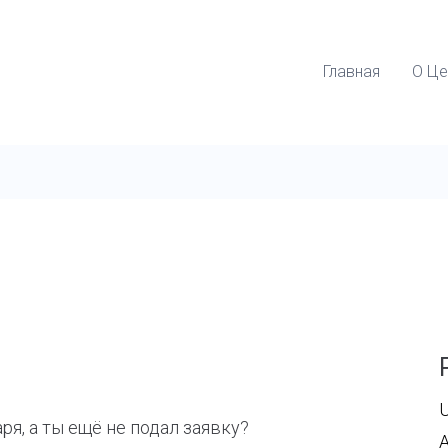
Главная
О Це
U
я, а ты ещё не подал заявку?