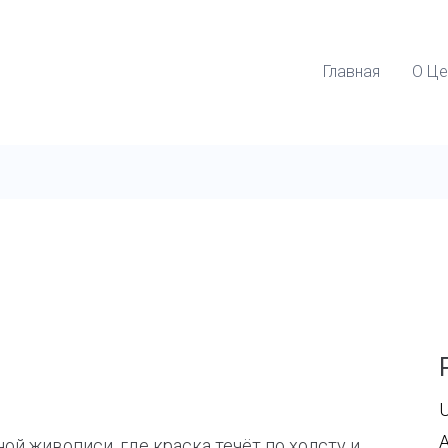
Главная
О Це
U
й живописи, где краска течёт по холсту и