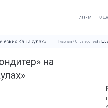
Главная
О Це
рческих Каникулах»
Главная
/
Uncategorized
/
Шоу
ондитер» на
улах»
U