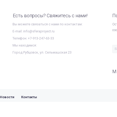
Есть вопросы? Свяжитесь с нами!
П
Вы можете связаться с нами по контактам:
Ос
со
E-mail: info@sferaproject.ru
Телефон: +7-913-247-63-33
Мы находимся:
Город Рубцовск, ул. Сельмашская 23
М
Новости
Контакты