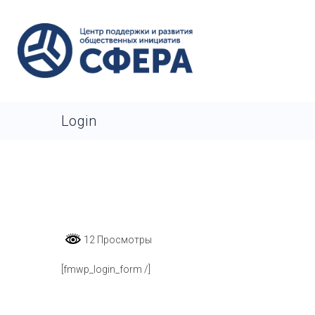
Login
12 Просмотры
[fmwp_login_form /]