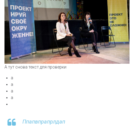
А тут снова текст для проверки
а
а
а
а
Ппапвпрапрлдап