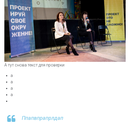
А тут снова текст для проверки
а
а
а
а
Ппапвпрапрлдап