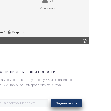
3
Участники
ный
Закрыто
одпишись на наши новости
тавь свою электронную почту и мы обязательно
общим Вам о новых мероприятиях центра!
Подписаться