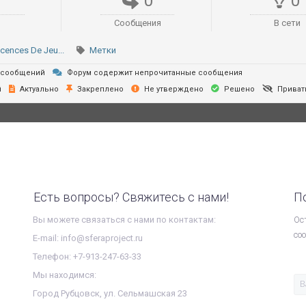
0
0
0
Сообщения
В сети
cences De Jeu...
Метки
 сообщений
Форум содержит непрочитанные сообщения
й
Актуально
Закреплено
Не утверждено
Решено
Приват
Есть вопросы? Свяжитесь с нами!
П
Вы можете связаться с нами по контактам:
Ос
со
E-mail: info@sferaproject.ru
Телефон: +7-913-247-63-33
Мы находимся:
Город Рубцовск, ул. Сельмашская 23